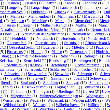
(2)
|
Kürten
(1)
|
Kusel
(1)
|
Laatzen
(1)
|
Laboe
(1)
|
Ladelund
(1)
|
La
(3)
|
Langeoog
(1)
|
Langerringen
(1)
|
Lauterbach
(1)
|
Lehrte
(3)
|
Lei
osheim am See
(1)
|
Lübbenau
(1)
|
Lübeck
(9)
|
Luckenwalde
(1)
|
Lud
us
(1)
|
Mainz
(3)
|
Mammendorf
(1)
|
Mannheim
(11)
|
Marburg
(2)
|
Ma
d)
(2)
|
Meppen
(2)
|
Merching
(1)
|
Mering
(1)
|
Mertesdorf
(1)
|
Merzi
hlhausen/Thüringen
(1)
|
Mülheim-Kärlich
(1)
|
Müllheim
(1)
|
Münch
|
Neualbenreuth
(1)
|
Neukirchen-Vluyn
(1)
|
Neumark
(1)
|
Neumarkt i.
.d.Donau
(2)
|
Neustadt an der Weinstraße
(1)
|
Neustadt bei Coburg
(2
orf
(1)
|
Nohfelden
(1)
|
Norddeich
(1)
|
Nordenham
(1)
|
Norderstedt
(
(1)
|
Oberstenfeld
(1)
|
Obertshausen
(1)
|
Oelsnitz
(1)
|
Offenbach am 
k
(1)
|
Ostseebad Sellin
(1)
|
Otterberg
(1)
|
Oy-Mittelberg
(1)
|
Paderbor
(5)
|
Pirmasens
(1)
|
Plattling
(1)
|
Plauen
(3)
|
Plettenberg
(1)
|
Plüderha
isting
(1)
|
Ramstein-Miesenbach
(1)
|
Rathenow
(1)
|
Ratingen
(1)
|
Ra
Reischach
(1)
|
Remscheid
(1)
|
Rendsburg
(1)
|
Reutlingen
(4)
|
Rhein
1)
|
Rosenheim
(2)
|
Rostock
(1)
|
Rotenburg
(1)
|
Rotthalmünster
(1)
|
R
ngerhausen
(5)
|
Scharbeutz
(1)
|
Schliersee
(1)
|
Schmiechen
(1)
|
Schöl
1)
|
Schweich
(1)
|
Schweinfurt
(3)
|
Schwelm
(1)
|
Schwerin
(1)
|
Schwe
lm
(1)
|
Siegburg
(1)
|
Siegen
(7)
|
Sinsheim
(2)
|
Soest
(1)
|
Söhrewald
(
|
Stendal
(1)
|
Stralsund
(1)
|
Straubing
(1)
|
Stuttgart
(16)
|
Süderlügum
)
|
Tholey
(1)
|
Titisee-Neustadt
(1)
|
Töging a.Inn
(1)
|
Tönisvorst
(1)
|
T
rf
(1)
|
Türkheim
(1)
|
Tuttlingen
(1)
|
Überlingen
(1)
|
Uelzen
(2)
|
Uetz
en
(1)
|
Vilgertshofen
(1)
|
Villingen-Schwenningen
(4)
|
Wadgassen
(1)
)
|
Wassenberg
(1)
|
Wedel
(1)
|
Wedemark
(2)
|
Weiden i.d.OPf.
(2)
|
We
)
|
Wildpoldsried
(1)
|
Wildsteig
(1)
|
Wilhelmshaven
(1)
|
Willich
(1)
|
W
ertal
(5)
|
Würselen
(1)
|
Würzburg
(4)
|
Xanten
(1)
|
Zeulenroda
(1)
|