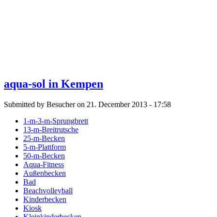
aqua-sol in Kempen
Submitted by Besucher on 21. December 2013 - 17:58
1-m-3-m-Sprungbrett
13-m-Breitrutsche
25-m-Becken
5-m-Plattform
50-m-Becken
Aqua-Fitness
Außenbecken
Bad
Beachvolleyball
Kinderbecken
Kiosk
Kleinkinderbecken