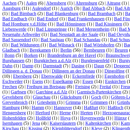
Aachen
(7)
|
Aalen
(6)
|
Abensberg
(1)
|
Ahrensburg
(2)
|
Aitrang
(1)
|
Augsburg
(11)
|
Aulendorf
(1)
|
Aurich
(3)
|
Bad Abbach
(2)
|
Bad Aib
(1)
|
Bad Birnbach
(2)
|
Bad Blankenburg
(1)
|
Bad Brambach
(2)
|
Ba
Bad Endbach
(1)
|
Bad Endorf
(1)
|
Bad Frankenhausen
(1)
|
Bad Füs
Bad Homburg v.d.Höhe
(1)
|
Bad Hönningen
(1)
|
Bad Kissingen
(1)
Liebenwerde
(1)
|
Bad Lippspringe
(1)
|
Bad Mergentheim
(1)
|
Bad 
Neuenahr-Arhweiler
(1)
|
Bad Neustadt an der Saale
(1)
|
Bad Oeynh
Bad Sassendorf
(1)
|
Bad Saulgau
(3)
|
Bad Schandau
(1)
|
Bad Schus
(1)
|
Bad Wildungen
(1)
|
Bad Wilsnack
(1)
|
Bad Wörishofen
(2)
|
Ba
Gladbach
(1)
|
Bergkamen
(1)
|
Berlin
(56)
|
Bernbeuren
(1)
|
Beuren
|
Bonn
(5)
|
Borken
(1)
|
Brandenburg an der Havel
(1)
|
Braunschwei
Burghausen
(2)
|
Burgkirchen a.d.Alz
(1)
|
Burglengenfeld
(1)
|
Burg
Dahn
(1)
|
Damp
(1)
|
Darmstadt
(7)
|
Dasing
(1)
|
Daun
(2)
|
Deggend
Dillingen a. d. Donau
(1)
|
Dillingen an der Donau
(1)
|
Dingolfing
(1
(10)
|
Ebersberg
(2)
|
Eberswalde
(1)
|
Eckernförde
(1)
|
Egenhofen
(1
Eschweiler
(1)
|
Esens
(1)
|
Espelkamp
(2)
|
Essen
(14)
|
Euskirchen
(
Frechen
(2)
|
Freiburg im Breisgau
(8)
|
Freising
(2)
|
Freital
(1)
|
Freu
(1)
|
Garbsen
(3)
|
Garching a.d.Alz
(1)
|
Garmisch-Partenkirchen
(2)
Gevelsberg
(1)
|
Glauchau
(1)
|
Glücksburg
(1)
|
Goch
(1)
|
Göhren-L
Grevenbroich
(1)
|
Griesheim
(1)
|
Grimma
(1)
|
Grimmen
(1)
|
Grünb
Hamburg
(16)
|
Hamm
(1)
|
Hannover
(14)
|
Haßfurt
(1)
|
Haßloch
(1
Hengersberg
(1)
|
Herford
(1)
|
Herne
(1)
|
Herten
(1)
|
Herzogenaura
Hohenfelden
(2)
|
Hollfeld
(1)
|
Hoya
(1)
|
Hoyerswerda
(1)
|
Hünxe
(
Isernhagen
(5)
|
Jena
(4)
|
Kaiserslautern
(3)
|
Kaltenkirchen
(1)
|
Kamp
Kirschau
(1)
|
Kissing
(2)
|
Kleinblittersdorf
(1)
|
Kleve
(2)
|
Klingenth