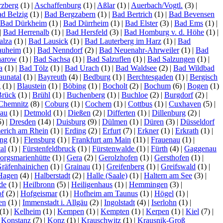
zberg
(1)
|
Aschaffenburg
(1)
|
Aßlar
(1)
|
Auerbach/Vogtl.
(3)
|
d Belzig
(1)
|
Bad Bergzabern
(1)
|
Bad Bertrich
(1)
|
Bad Bevensen
Bad Dürkheim
(1)
|
Bad Dürrheim
(1)
|
Bad Elster
(3)
|
Bad Ems
(1)
|
|
Bad Herrenalb
(1)
|
Bad Hersfeld
(3)
|
Bad Homburg v. d. Höhe
(1)
|
alza
(1)
|
Bad Lausick
(1)
|
Bad Lauterberg im Harz
(1)
|
Bad
auheim
(1)
|
Bad Nenndorf
(2)
|
Bad Neuenahr-Ahrweiler
(1)
|
Bad
aarow
(1)
|
Bad Sachsa
(1)
|
Bad Salzuflen
(1)
|
Bad Salzungen
(1)
|
a
(1)
|
Bad Tölz
(1)
|
Bad Urach
(1)
|
Bad Waldsee
(2)
|
Bad Wildbad
aunatal
(1)
|
Bayreuth
(4)
|
Bedburg
(1)
|
Berchtesgaden
(1)
|
Bergisch
g
(1)
|
Blaustein
(1)
|
Böbing
(1)
|
Bocholt
(2)
|
Bochum
(6)
|
Bogen
(1)
Brück
(1)
|
Brühl
(1)
|
Buchenberg
(1)
|
Buchloe
(2)
|
Burgdorf
(2)
|
Chemnitz
(8)
|
Coburg
(1)
|
Cochem
(1)
|
Cottbus
(1)
|
Cuxhaven
(5)
|
lau
(1)
|
Detmold
(1)
|
Dießen
(2)
|
Differten
(1)
|
Dillenburg
(2)
|
5)
|
Dresden
(14)
|
Duisburg
(9)
|
Dülmen
(1)
|
Düren
(3)
|
Düsseldorf
rich am Rhein
(1)
|
Erding
(2)
|
Erfurt
(7)
|
Erkner
(1)
|
Erkrath
(1)
|
ing
(1)
|
Flensburg
(1)
|
Frankfurt am Main
(11)
|
Frauenau
(1)
|
al
(1)
|
Fürstenfeldbruck
(1)
|
Fürstenwalde
(1)
|
Fürth
(4)
|
Gaggenau
orgsmarienhütte
(1)
|
Gera
(2)
|
Gerolzhofen
(1)
|
Gersthofen
(1)
|
räfenhainichen
(1)
|
Grainau
(1)
|
Greifenberg
(1)
|
Greifswald
(1)
|
Hagen
(4)
|
Halberstadt
(2)
|
Halle (Saale)
(1)
|
Haltern am See
(3)
|
de
(1)
|
Heilbronn
(5)
|
Heiligenhaus
(1)
|
Hemmingen
(3)
|
f
(2)
|
Hofgeismar
(1)
|
Hofheim am Taunus
(1)
|
Högel
(1)
|
sen
(1)
|
Immenstadt i. Allgäu
(2)
|
Ingolstadt
(4)
|
Iserlohn
(1)
|
(1)
|
Kelheim
(1)
|
Kempen
(1)
|
Kempten
(1)
|
Kerpen
(1)
|
Kiel
(7)
|
|
Konstanz
(7)
|
Konz
(1)
|
Krauschwitz
(1)
|
Krausnik-Groß