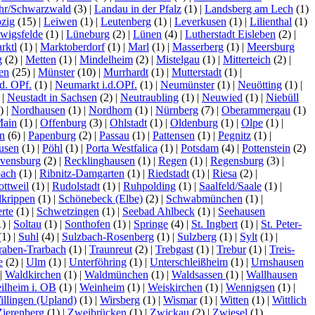
hr/Schwarzwald
(3)
|
Landau in der Pfalz
(1)
|
Landsberg am Lech
(1)
pzig
(15)
|
Leiwen
(1)
|
Leutenberg
(1)
|
Leverkusen
(1)
|
Lilienthal
(1)
wigsfelde
(1)
|
Lüneburg
(2)
|
Lünen
(4)
|
Lutherstadt Eisleben
(2)
|
rktl
(1)
|
Marktoberdorf
(1)
|
Marl
(1)
|
Masserberg
(1)
|
Meersburg
g
(2)
|
Metten
(1)
|
Mindelheim
(2)
|
Mistelgau
(1)
|
Mitterteich
(2)
|
en
(25)
|
Münster
(10)
|
Murrhardt
(1)
|
Mutterstadt
(1)
|
d. OPf.
(1)
|
Neumarkt i.d.OPf.
(1)
|
Neumünster
(1)
|
Neuötting
(1)
|
)
|
Neustadt in Sachsen
(2)
|
Neutraubling
(1)
|
Neuwied
(1)
|
Niebüll
1)
|
Nordhausen
(1)
|
Nordhorn
(1)
|
Nürnberg
(7)
|
Oberammergau
(1)
Main
(1)
|
Offenburg
(3)
|
Ohlstadt
(1)
|
Oldenburg
(1)
|
Olpe
(1)
|
n
(6)
|
Papenburg
(2)
|
Passau
(1)
|
Pattensen
(1)
|
Pegnitz
(1)
|
usen
(1)
|
Pöhl
(1)
|
Porta Westfalica
(1)
|
Potsdam
(4)
|
Pottenstein
(2)
vensburg
(2)
|
Recklinghausen
(1)
|
Regen
(1)
|
Regensburg
(3)
|
bach
(1)
|
Ribnitz-Damgarten
(1)
|
Riedstadt
(1)
|
Riesa
(2)
|
ottweil
(1)
|
Rudolstadt
(1)
|
Ruhpolding
(1)
|
Saalfeld/Saale
(1)
|
lkrippen
(1)
|
Schönebeck (Elbe)
(2)
|
Schwabmünchen
(1)
|
rte
(1)
|
Schwetzingen
(1)
|
Seebad Ahlbeck
(1)
|
Seehausen
1)
|
Soltau
(1)
|
Sonthofen
(1)
|
Springe
(4)
|
St. Ingbert
(1)
|
St. Peter-
(1)
|
Suhl
(4)
|
Sulzbach-Rosenberg
(1)
|
Sulzberg
(1)
|
Sylt
(1)
|
raben-Trarbach
(1)
|
Traunreut
(2)
|
Trebgast
(1)
|
Trebur
(1)
|
Treis-
e
(2)
|
Ulm
(1)
|
Unterföhring
(1)
|
Unterschleißheim
(1)
|
Urnshausen
|
Waldkirchen
(1)
|
Waldmünchen
(1)
|
Waldsassen
(1)
|
Wallhausen
ilheim i. OB
(1)
|
Weinheim
(1)
|
Weiskirchen
(1)
|
Wennigsen
(1)
|
illingen (Upland)
(1)
|
Wirsberg
(1)
|
Wismar
(1)
|
Witten
(1)
|
Wittlich
Zierenberg
(1)
|
Zweibrücken
(1)
|
Zwickau
(2)
|
Zwiesel
(1)