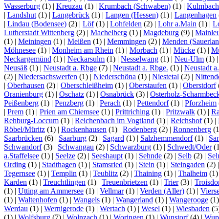
Wasserburg
(1)
|
Kreuzau
(1)
|
Krumbach (Schwaben)
(1)
|
Kulmbach
|
Landshut
(1)
|
Langebrück
(1)
|
Langen (Hessen)
(1)
|
Langenhagen
|
Lindau (Bodensee)
(2)
|
Löf
(1)
|
Lohfelden
(2)
|
Lohr a.Main
(1)
|
L
Lutherstadt Wittenberg
(2)
|
Machelberg
(1)
|
Magdeburg
(9)
|
Mainle
(1)
|
Meiningen
(1)
|
Meißen
(1)
|
Memmingen
(2)
|
Menden (Sauerlan
Möhnesee
(1)
|
Monheim am Rhein
(1)
|
Morbach
(1)
|
Mücke
(1)
|
Mü
Neckargemünd
(1)
|
Neckarsulm
(1)
|
Nesselwang
(1)
|
Neu-Ulm
(1)
Neusäß
(1)
|
Neustadt a. Rbge
(7)
|
Neustadt a. Rbge.
(1)
|
Neustadt a
(2)
|
Niedersachswerfen
(1)
|
Niederschöna
(1)
|
Niestetal
(2)
|
Nittend
|
Oberhausen
(2)
|
Oberschleißheim
(1)
|
Oberstaufen
(1)
|
Oberstdorf
Oranienburg
(1)
|
Oschatz
(1)
|
Osnabrück
(3)
|
Osterholz-Scharmbec
Peißenberg
(1)
|
Penzberg
(1)
|
Perach
(1)
|
Pettendorf
(1)
|
Pforzheim
|
Prem
(1)
|
Prien am Chiemsee
(1)
|
Prittriching
(1)
|
Pritzwalk
(1)
|
Ra
Rehburg-Loccum
(1)
|
Reichenbach im Vogtland
(1)
|
Reichshof
(1)
|
Röbel/Müritz
(1)
|
Rockenhausen
(1)
|
Rodenberg
(2)
|
Ronnenberg
(
Saarbrücken
(6)
|
Saarburg
(2)
|
Sagard
(1)
|
Salzhemmendorf
(1)
|
Sa
Schwandorf
(3)
|
Schwangau
(2)
|
Schwarzburg
(1)
|
Schwedt/Oder
(
a.Staffelsee
(1)
|
Seelze
(2)
|
Seeshaupt
(1)
|
Sehnde
(2)
|
Selb
(2)
|
Se
Ording
(1)
|
Stadthagen
(1)
|
Stamsried
(1)
|
Stein
(1)
|
Steingaden
(2)
Tegernsee
(1)
|
Templin
(1)
|
Teublitz
(2)
|
Thaining
(1)
|
Thalheim
(1
Karden
(1)
|
Treuchtlingen
(1)
|
Treuenbrietzen
(1)
|
Trier
(3)
|
Troisdo
(1)
|
Utting am Ammersee
(1)
|
Vellmar
(1)
|
Verden (Aller)
(1)
|
Viers
(1)
|
Waltenhofen
(1)
|
Wangels
(1)
|
Wangerland
(1)
|
Wangerooge
(1
Werdau
(1)
|
Wernigerode
(1)
|
Wertach
(1)
|
Wesel
(1)
|
Wiesbaden
(5
(1)
|
Wolfsburg
(7)
|
Wolnzach
(1)
|
Woringen
(1)
|
Wunstorf
(4)
|
Wupp