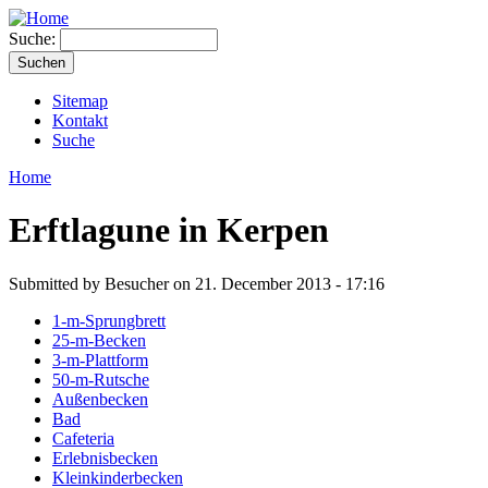
Suche:
Sitemap
Kontakt
Suche
Home
Erftlagune in Kerpen
Submitted by Besucher on 21. December 2013 - 17:16
1-m-Sprungbrett
25-m-Becken
3-m-Plattform
50-m-Rutsche
Außenbecken
Bad
Cafeteria
Erlebnisbecken
Kleinkinderbecken