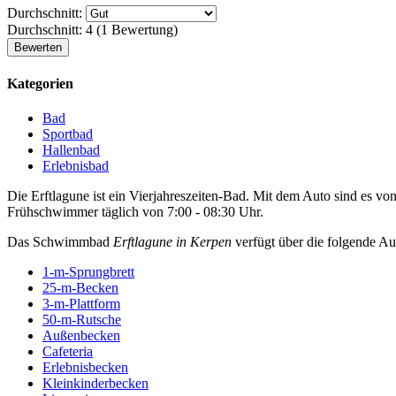
Durchschnitt:
Durchschnitt:
4
(
1
Bewertung)
Kategorien
Bad
Sportbad
Hallenbad
Erlebnisbad
Die Erftlagune ist ein Vierjahreszeiten-Bad. Mit dem Auto sind es 
Frühschwimmer täglich von 7:00 - 08:30 Uhr.
Das Schwimmbad
Erftlagune in Kerpen
verfügt über die folgende Au
1-m-Sprungbrett
25-m-Becken
3-m-Plattform
50-m-Rutsche
Außenbecken
Cafeteria
Erlebnisbecken
Kleinkinderbecken