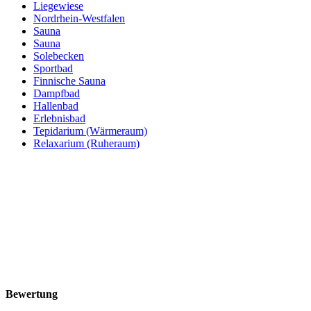
Liegewiese
Nordrhein-Westfalen
Sauna
Sauna
Solebecken
Sportbad
Finnische Sauna
Dampfbad
Hallenbad
Erlebnisbad
Tepidarium (Wärmeraum)
Relaxarium (Ruheraum)
Bewertung