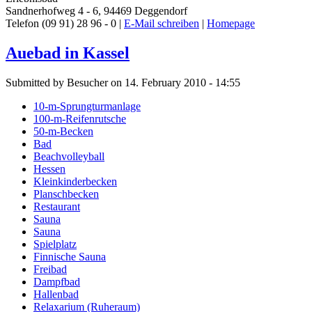
Sandnerhofweg 4 - 6, 94469 Deggendorf
Telefon (09 91) 28 96 - 0 |
E-Mail schreiben
|
Homepage
Auebad in Kassel
Submitted by Besucher on 14. February 2010 - 14:55
10-m-Sprungturmanlage
100-m-Reifenrutsche
50-m-Becken
Bad
Beachvolleyball
Hessen
Kleinkinderbecken
Planschbecken
Restaurant
Sauna
Sauna
Spielplatz
Finnische Sauna
Freibad
Dampfbad
Hallenbad
Relaxarium (Ruheraum)