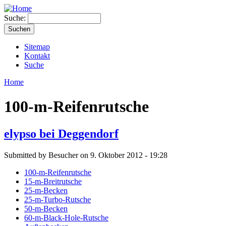
Suche:
Sitemap
Kontakt
Suche
Home
100-m-Reifenrutsche
elypso bei Deggendorf
Submitted by Besucher on 9. Oktober 2012 - 19:28
100-m-Reifenrutsche
15-m-Breitrutsche
25-m-Becken
25-m-Turbo-Rutsche
50-m-Becken
60-m-Black-Hole-Rutsche