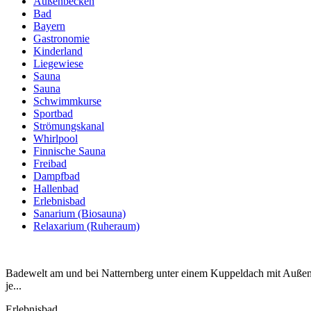
Außenbecken
Bad
Bayern
Gastronomie
Kinderland
Liegewiese
Sauna
Sauna
Schwimmkurse
Sportbad
Strömungskanal
Whirlpool
Finnische Sauna
Freibad
Dampfbad
Hallenbad
Erlebnisbad
Sanarium (Biosauna)
Relaxarium (Ruheraum)
Badewelt am und bei Natternberg unter einem Kuppeldach mit Außenb
je...
Erlebnisbad