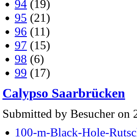
94
(19)
95
(21)
96
(11)
97
(15)
98
(6)
99
(17)
Calypso Saarbrücken
Submitted by Besucher on 
100-m-Black-Hole-Rutsc