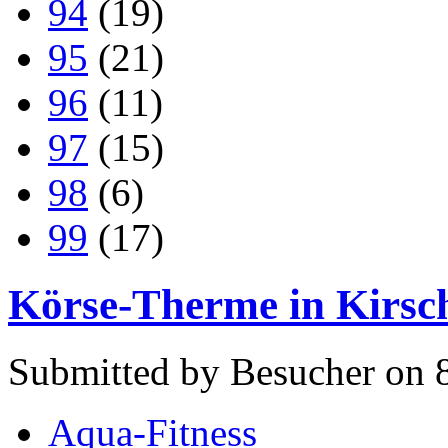
94
(19)
95
(21)
96
(11)
97
(15)
98
(6)
99
(17)
Körse-Therme in Kirsc
Submitted by Besucher on 
Aqua-Fitness