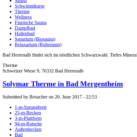
Sauna
Schwimmkurse
Therme
Wellness
Finnische Sauna
Dampfbad
Hallenbad
Sanarium (Biosauna)
Relaxarium (Ruheraum)
Bad Herrenalb findet sich im nördlichen Schwarzwald. Tiefes Minera
Therme
Schweizer Wiese 9, 76332 Bad Herrenalb
Solymar Therme in Bad Mergentheim
Submitted by Besucher on 20. June 2017 - 22:53
1-m-Sprungbrett
25-m-Becken
3-m-Plattform
94-m-Rutsche
Außenbecken
Bad