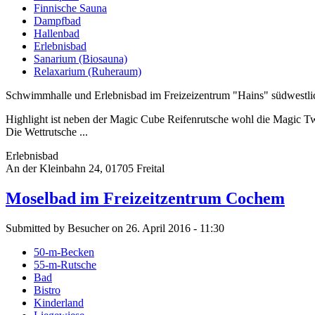
Finnische Sauna
Dampfbad
Hallenbad
Erlebnisbad
Sanarium (Biosauna)
Relaxarium (Ruheraum)
Schwimmhalle und Erlebnisbad im Freizeizentrum "Hains" südwestli
Highlight ist neben der Magic Cube Reifenrutsche wohl die Magic T
Die Wettrutsche ...
Erlebnisbad
An der Kleinbahn 24, 01705 Freital
Moselbad im Freizeitzentrum Cochem
Submitted by Besucher on 26. April 2016 - 11:30
50-m-Becken
55-m-Rutsche
Bad
Bistro
Kinderland