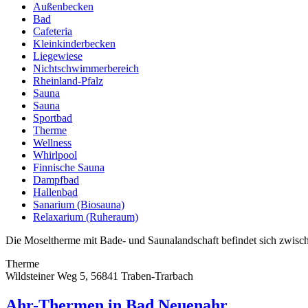
Außenbecken
Bad
Cafeteria
Kleinkinderbecken
Liegewiese
Nichtschwimmerbereich
Rheinland-Pfalz
Sauna
Sauna
Sportbad
Therme
Wellness
Whirlpool
Finnische Sauna
Dampfbad
Hallenbad
Sanarium (Biosauna)
Relaxarium (Ruheraum)
Die Moseltherme mit Bade- und Saunalandschaft befindet sich zwische
Therme
Wildsteiner Weg 5, 56841 Traben-Trarbach
Ahr-Thermen in Bad Neuenahr