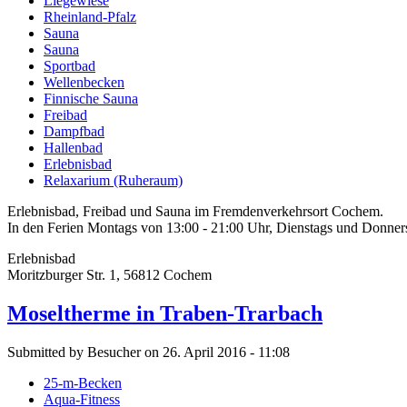
Liegewiese
Rheinland-Pfalz
Sauna
Sauna
Sportbad
Wellenbecken
Finnische Sauna
Freibad
Dampfbad
Hallenbad
Erlebnisbad
Relaxarium (Ruheraum)
Erlebnisbad, Freibad und Sauna im Fremdenverkehrsort Cochem.
In den Ferien Montags von 13:00 - 21:00 Uhr, Dienstags und Donners
Erlebnisbad
Moritzburger Str. 1, 56812 Cochem
Moseltherme in Traben-Trarbach
Submitted by Besucher on 26. April 2016 - 11:08
25-m-Becken
Aqua-Fitness