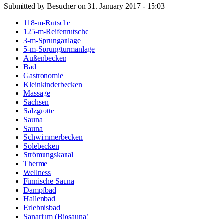
Submitted by Besucher on 31. January 2017 - 15:03
118-m-Rutsche
125-m-Reifenrutsche
3-m-Sprunganlage
5-m-Sprungturmanlage
Außenbecken
Bad
Gastronomie
Kleinkinderbecken
Massage
Sachsen
Salzgrotte
Sauna
Sauna
Schwimmerbecken
Solebecken
Strömungskanal
Therme
Wellness
Finnische Sauna
Dampfbad
Hallenbad
Erlebnisbad
Sanarium (Biosauna)