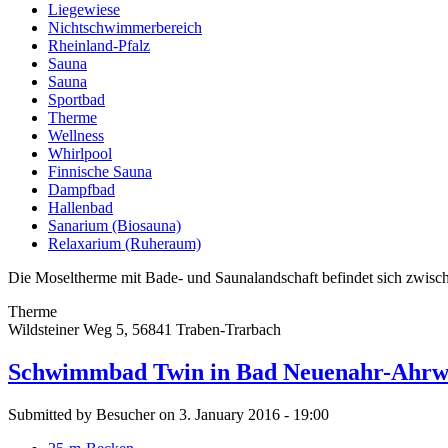
Liegewiese
Nichtschwimmerbereich
Rheinland-Pfalz
Sauna
Sauna
Sportbad
Therme
Wellness
Whirlpool
Finnische Sauna
Dampfbad
Hallenbad
Sanarium (Biosauna)
Relaxarium (Ruheraum)
Die Moseltherme mit Bade- und Saunalandschaft befindet sich zwische
Therme
Wildsteiner Weg 5, 56841 Traben-Trarbach
Schwimmbad Twin in Bad Neuenahr-Ahrw
Submitted by Besucher on 3. January 2016 - 19:00