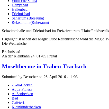
Finnische Sauna
Dampfbad
Hallenbad
Erlebnisbad
Sanarium (Biosauna)
Relaxarium (Ruheraum)
Schwimmhalle und Erlebnisbad im Freizeizentrum "Hains" südwestli
Highlight ist neben der Magic Cube Reifenrutsche wohl die Magic T
Die Wettrutsche ...
Erlebnisbad
An der Kleinbahn 24, 01705 Freital
Moseltherme in Traben-Trarbach
Submitted by Besucher on 26. April 2016 - 11:08
25-m-Becken
Aqua-Fitness
Außenbecken
Bad
Cafeteria
Kleinkinderbecken