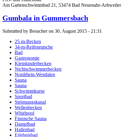
Am Gartenschwimmbad 21, 53474 Bad Neuenahr-Arhweiler
Gumbala in Gummersbach
Submitted by Besucher on 30. August 2015 - 21:31
25-m-Becken
34-m-Reifenrutsche
Bad
Gastronomie
Kleinkinderbecken
Nichtschwimmerbecken
Nordrhein-Westfalen
Sauna
Sauna
Schwimmkurse
Sportbad
Strömungskanal
Wellenbecken
Whirlpool
Finnische Sauna
Dampfbad
Hallenbad
Erlebnisbad