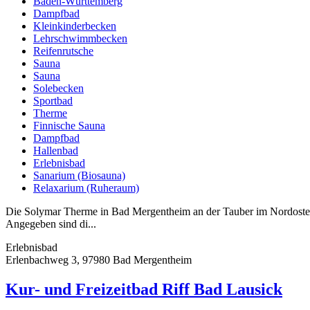
Baden-Württemberg
Dampfbad
Kleinkinderbecken
Lehrschwimmbecken
Reifenrutsche
Sauna
Sauna
Solebecken
Sportbad
Therme
Finnische Sauna
Dampfbad
Hallenbad
Erlebnisbad
Sanarium (Biosauna)
Relaxarium (Ruheraum)
Die Solymar Therme in Bad Mergentheim an der Tauber im Nordosten 
Angegeben sind di...
Erlebnisbad
Erlenbachweg 3, 97980 Bad Mergentheim
Kur- und Freizeitbad Riff Bad Lausick