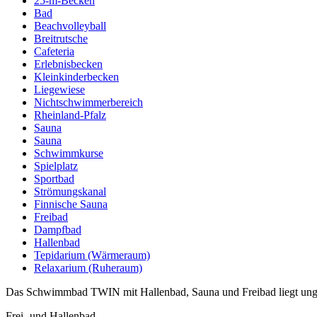
25-m-Becken
Bad
Beachvolleyball
Breitrutsche
Cafeteria
Erlebnisbecken
Kleinkinderbecken
Liegewiese
Nichtschwimmerbereich
Rheinland-Pfalz
Sauna
Sauna
Schwimmkurse
Spielplatz
Sportbad
Strömungskanal
Finnische Sauna
Freibad
Dampfbad
Hallenbad
Tepidarium (Wärmeraum)
Relaxarium (Ruheraum)
Das Schwimmbad TWIN mit Hallenbad, Sauna und Freibad liegt ungef
Frei- und Hallenbad