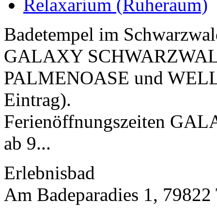
Relaxarium (Ruheraum)
Badetempel im Schwarzwald 
GALAXY SCHWARZWALD m
PALMENOASE und WELLN
Eintrag).
Ferienöffnungszeiten G
ab 9...
Erlebnisbad
Am Badeparadies 1, 79822 