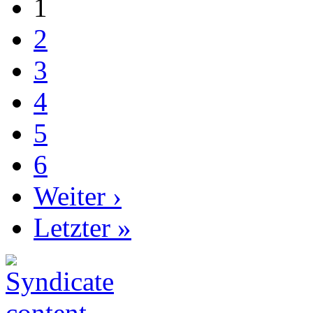
1
2
3
4
5
6
Weiter ›
Letzter »