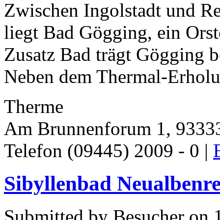
Zwischen Ingolstadt und R
liegt Bad Gögging, ein Ors
Zusatz Bad trägt Gögging be
Neben dem Thermal-Erholung
Therme
Am Brunnenforum 1, 93333
Telefon (09445) 2009 - 0 |
Sibyllenbad Neualbenr
Submitted by Besucher on 1