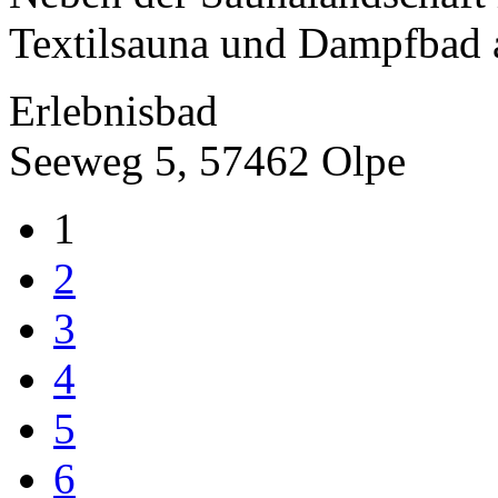
Textilsauna und Dampfbad a
Erlebnisbad
Seeweg 5, 57462 Olpe
1
2
3
4
5
6