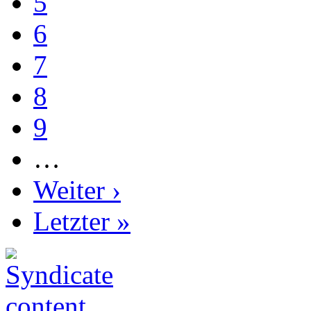
5
6
7
8
9
…
Weiter ›
Letzter »