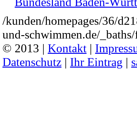
Bundesland Baden-Würt
/kunden/homepages/36/d2
und-schwimmen.de/_baths/f
© 2013 |
Kontakt
|
Impress
Datenschutz
|
Ihr Eintrag
|
s