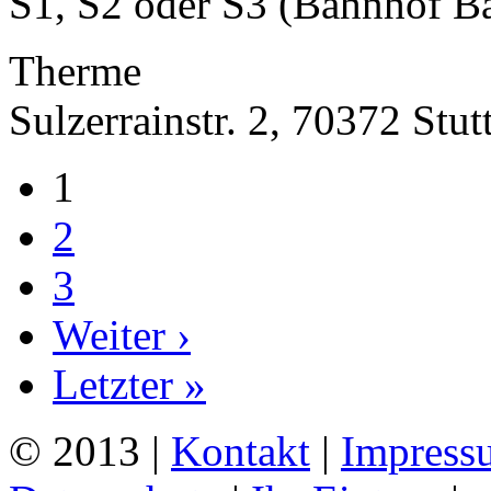
S1, S2 oder S3 (Bahnhof Ba
Therme
Sulzerrainstr. 2, 70372 Stut
1
2
3
Weiter ›
Letzter »
© 2013 |
Kontakt
|
Impress