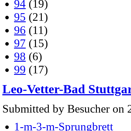
94
(19)
95
(21)
96
(11)
97
(15)
98
(6)
99
(17)
Leo-Vetter-Bad Stuttga
Submitted by Besucher on 
1-m-3-m-Sprungbrett