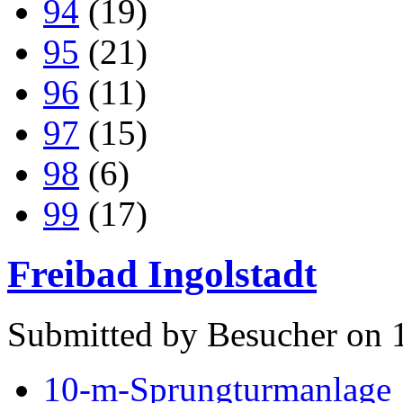
94
(19)
95
(21)
96
(11)
97
(15)
98
(6)
99
(17)
Freibad Ingolstadt
Submitted by Besucher on 
10-m-Sprungturmanlage