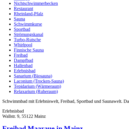
Nichtschwimmerbecken
Restaurant
Rheinland-Pfalz
Sauna
Schwimmkurse
Sportbad
Strömungskanal
Turbo-Rutsche
Whirlpool
Finnische Sauna
Freibad
Dampfbad
Hallenbad
Erlebnisbad
Sanarium (Biosauna)
Laconium (Trocken-Sauna)
Tepidarium (Wärmeraum)
Relaxarium (Ruheraum)
Schwimmbad mit Erlebniswelt, Freibad, Sportbad und Saunawelt. Das
Erlebnisbad
Wallstr. 9, 55122 Mainz
Freibad Maaraue in Mainz