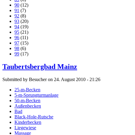
90
(12)
91
(7)
92
(8)
93
(20)
94
(19)
95
(21)
96
(11)
97
(15)
98
(6)
99
(17)
Taubertsbergbad Mainz
Submitted by Besucher on 24. August 2010 - 21:26
25-m-Becken
5-m-Sprungturmanlage
50-m-Becken
Außenbecken
Bad
Black-Hole-Rutsche
Kinderbecken
Liegewiese
Massage