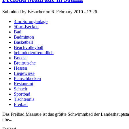
Submitted by Besucher on 6. February 2010 - 13:26
3-m-Sprunganlage
50-m-Becken
Bad
Badminton
Basketball
Beachvolleyball
behindertenfreundlich
Boccia
Breitrutsche
Hessen
Liegewiese
Planschbecken
Restaurant
Schach
Sportbad
Tischtennis
Freibad
Das Freibad Maaraue ist das größte Schwimmbad der Landeshauptstad
übe...