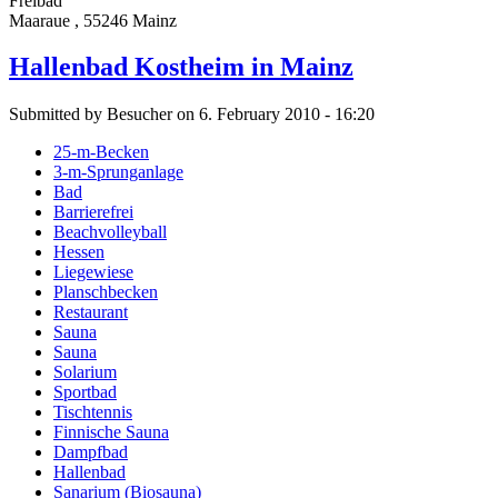
Freibad
Maaraue , 55246 Mainz
Hallenbad Kostheim in Mainz
Submitted by Besucher on 6. February 2010 - 16:20
25-m-Becken
3-m-Sprunganlage
Bad
Barrierefrei
Beachvolleyball
Hessen
Liegewiese
Planschbecken
Restaurant
Sauna
Sauna
Solarium
Sportbad
Tischtennis
Finnische Sauna
Dampfbad
Hallenbad
Sanarium (Biosauna)