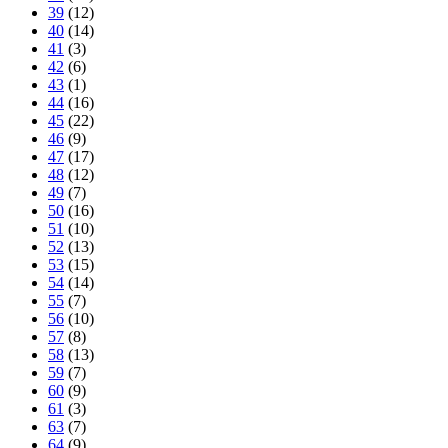
39
(12)
40
(14)
41
(3)
42
(6)
43
(1)
44
(16)
45
(22)
46
(9)
47
(17)
48
(12)
49
(7)
50
(16)
51
(10)
52
(13)
53
(15)
54
(14)
55
(7)
56
(10)
57
(8)
58
(13)
59
(7)
60
(9)
61
(3)
63
(7)
64
(9)