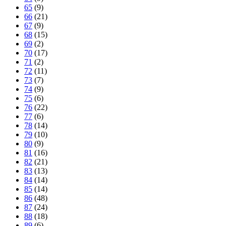
65
(9)
66
(21)
67
(9)
68
(15)
69
(2)
70
(17)
71
(2)
72
(11)
73
(7)
74
(9)
75
(6)
76
(22)
77
(6)
78
(14)
79
(10)
80
(9)
81
(16)
82
(21)
83
(13)
84
(14)
85
(14)
86
(48)
87
(24)
88
(18)
89
(6)