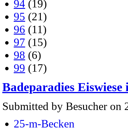
94
(19)
95
(21)
96
(11)
97
(15)
98
(6)
99
(17)
Badeparadies Eiswiese 
Submitted by Besucher on 2
25-m-Becken