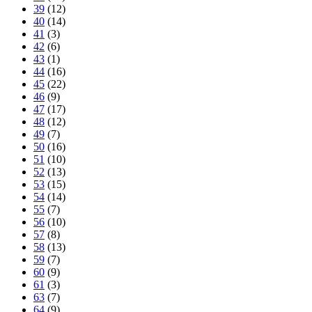
39
(12)
40
(14)
41
(3)
42
(6)
43
(1)
44
(16)
45
(22)
46
(9)
47
(17)
48
(12)
49
(7)
50
(16)
51
(10)
52
(13)
53
(15)
54
(14)
55
(7)
56
(10)
57
(8)
58
(13)
59
(7)
60
(9)
61
(3)
63
(7)
64
(9)