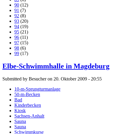
90
(12)
91
(7)
92
(8)
93
(20)
94
(19)
95
(21)
96
(11)
97
(15)
98
(6)
99
(17)
Elbe-Schwimmhalle in Magdeburg
Submitted by Besucher on 20. Oktober 2009 - 20:55
10-m-Sprungturmanlage
50-m-Becken
Bad
Kinderbecken
Kiosk
Sachsen-Anhalt
Sauna
Sauna
Schwimmkurse