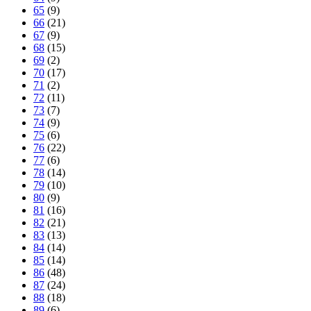
65
(9)
66
(21)
67
(9)
68
(15)
69
(2)
70
(17)
71
(2)
72
(11)
73
(7)
74
(9)
75
(6)
76
(22)
77
(6)
78
(14)
79
(10)
80
(9)
81
(16)
82
(21)
83
(13)
84
(14)
85
(14)
86
(48)
87
(24)
88
(18)
89
(6)