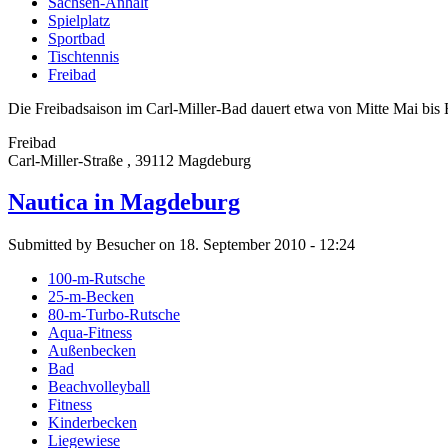
Sachsen-Anhalt
Spielplatz
Sportbad
Tischtennis
Freibad
Die Freibadsaison im Carl-Miller-Bad dauert etwa von Mitte Mai bis
Freibad
Carl-Miller-Straße , 39112 Magdeburg
Nautica in Magdeburg
Submitted by Besucher on 18. September 2010 - 12:24
100-m-Rutsche
25-m-Becken
80-m-Turbo-Rutsche
Aqua-Fitness
Außenbecken
Bad
Beachvolleyball
Fitness
Kinderbecken
Liegewiese