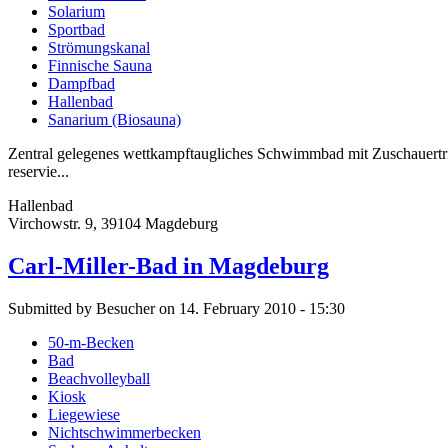
Solarium
Sportbad
Strömungskanal
Finnische Sauna
Dampfbad
Hallenbad
Sanarium (Biosauna)
Zentral gelegenes wettkampftaugliches Schwimmbad mit Zuschauertri
reservie...
Hallenbad
Virchowstr. 9, 39104 Magdeburg
Carl-Miller-Bad in Magdeburg
Submitted by Besucher on 14. February 2010 - 15:30
50-m-Becken
Bad
Beachvolleyball
Kiosk
Liegewiese
Nichtschwimmerbecken