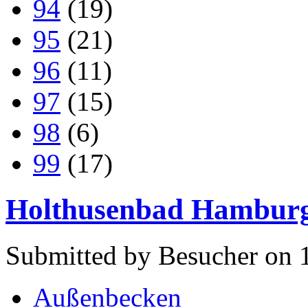
94
(19)
95
(21)
96
(11)
97
(15)
98
(6)
99
(17)
Holthusenbad Hambur
Submitted by Besucher on 1
Außenbecken