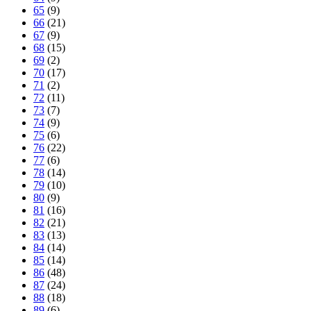
65
(9)
66
(21)
67
(9)
68
(15)
69
(2)
70
(17)
71
(2)
72
(11)
73
(7)
74
(9)
75
(6)
76
(22)
77
(6)
78
(14)
79
(10)
80
(9)
81
(16)
82
(21)
83
(13)
84
(14)
85
(14)
86
(48)
87
(24)
88
(18)
89
(6)