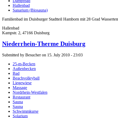
Dampfbad
Hallenbad
Sanarium (Biosauna)
Familienbad im Duisburger Stadtteil Hamborn mit 28 Grad Wassertemp
Hallenbad
Kampstr. 2, 47166 Duisburg
Niederrhein-Therme Duisburg
Submitted by Besucher on 15. July 2010 - 23:03
25-m-Becken
Außenbecken
Bad
Beachvolleyball
Liegewiese
Massage
Nordrhein-Westfalen
Restaurant
Sauna
Sauna
Schwimmkurse
Solarium