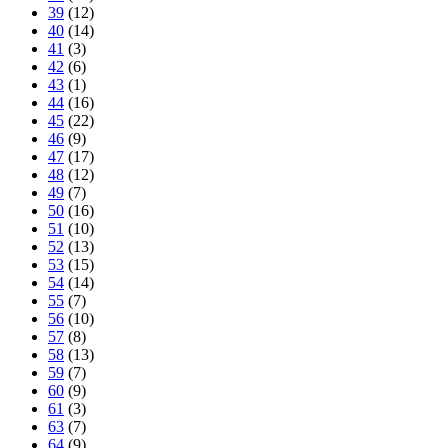
39
(12)
40
(14)
41
(3)
42
(6)
43
(1)
44
(16)
45
(22)
46
(9)
47
(17)
48
(12)
49
(7)
50
(16)
51
(10)
52
(13)
53
(15)
54
(14)
55
(7)
56
(10)
57
(8)
58
(13)
59
(7)
60
(9)
61
(3)
63
(7)
64
(9)