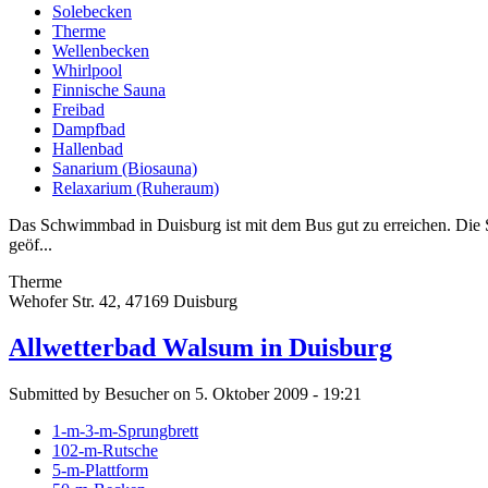
Solebecken
Therme
Wellenbecken
Whirlpool
Finnische Sauna
Freibad
Dampfbad
Hallenbad
Sanarium (Biosauna)
Relaxarium (Ruheraum)
Das Schwimmbad in Duisburg ist mit dem Bus gut zu erreichen. Die 
geöf...
Therme
Wehofer Str. 42, 47169 Duisburg
Allwetterbad Walsum in Duisburg
Submitted by Besucher on 5. Oktober 2009 - 19:21
1-m-3-m-Sprungbrett
102-m-Rutsche
5-m-Plattform