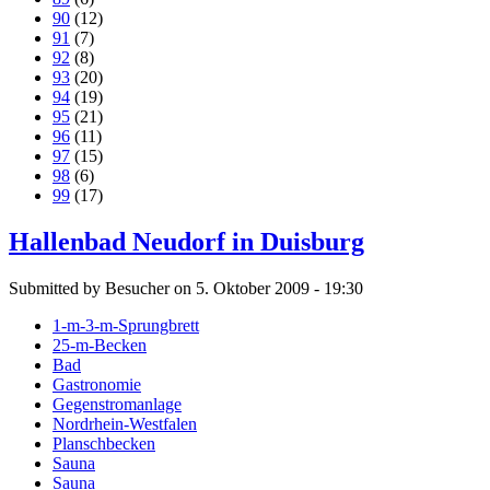
90
(12)
91
(7)
92
(8)
93
(20)
94
(19)
95
(21)
96
(11)
97
(15)
98
(6)
99
(17)
Hallenbad Neudorf in Duisburg
Submitted by Besucher on 5. Oktober 2009 - 19:30
1-m-3-m-Sprungbrett
25-m-Becken
Bad
Gastronomie
Gegenstromanlage
Nordrhein-Westfalen
Planschbecken
Sauna
Sauna