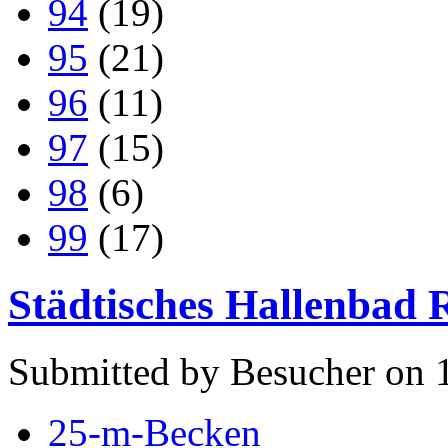
94
(19)
95
(21)
96
(11)
97
(15)
98
(6)
99
(17)
Städtisches Hallenbad
Submitted by Besucher on 
25-m-Becken