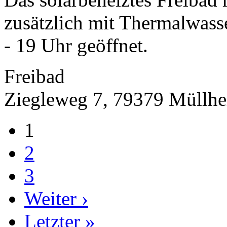
zusätzlich mit Thermalwass
- 19 Uhr geöffnet.
Freibad
Ziegleweg 7, 79379 Müllh
1
2
3
Weiter ›
Letzter »