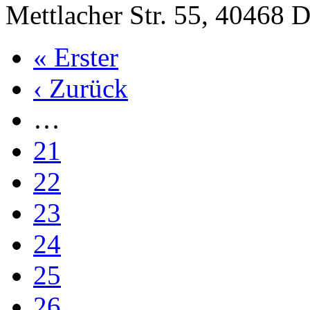
Mettlacher Str. 55, 40468 D
« Erster
‹ Zurück
…
21
22
23
24
25
26