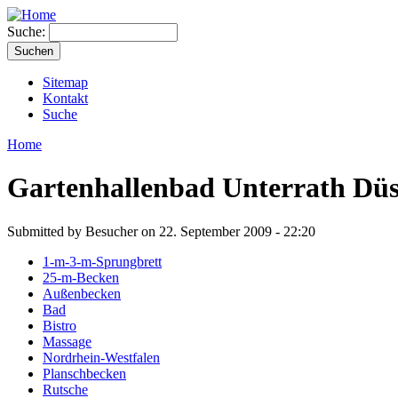
Suche:
Sitemap
Kontakt
Suche
Home
Gartenhallenbad Unterrath Düs
Submitted by Besucher on 22. September 2009 - 22:20
1-m-3-m-Sprungbrett
25-m-Becken
Außenbecken
Bad
Bistro
Massage
Nordrhein-Westfalen
Planschbecken
Rutsche