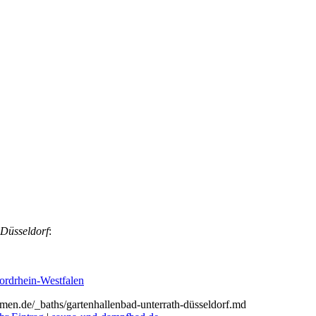
 Düsseldorf
:
rdrhein-Westfalen
.de/_baths/gartenhallenbad-unterrath-düsseldorf.md