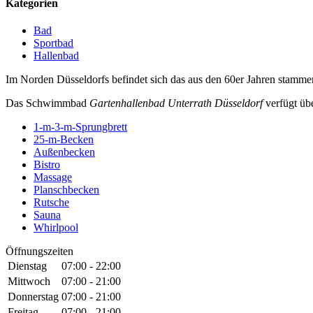
Kategorien
Bad
Sportbad
Hallenbad
Im Norden Düsseldorfs befindet sich das aus den 60er Jahren stamme
Das Schwimmbad
Gartenhallenbad Unterrath Düsseldorf
verfügt übe
1-m-3-m-Sprungbrett
25-m-Becken
Außenbecken
Bistro
Massage
Planschbecken
Rutsche
Sauna
Whirlpool
Öffnungszeiten
Dienstag
07:00 - 22:00
Mittwoch
07:00 - 21:00
Donnerstag
07:00 - 21:00
Freitag
07:00 - 21:00