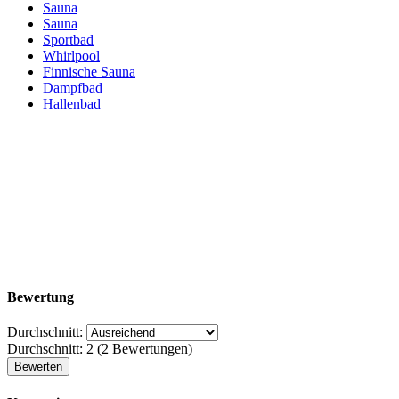
Sauna
Sauna
Sportbad
Whirlpool
Finnische Sauna
Dampfbad
Hallenbad
Bewertung
Durchschnitt:
Durchschnitt:
2
(
2
Bewertungen)