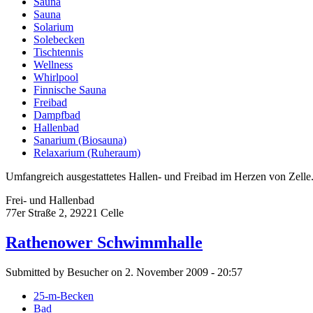
Sauna
Sauna
Solarium
Solebecken
Tischtennis
Wellness
Whirlpool
Finnische Sauna
Freibad
Dampfbad
Hallenbad
Sanarium (Biosauna)
Relaxarium (Ruheraum)
Umfangreich ausgestattetes Hallen- und Freibad im Herzen von Zelle
Frei- und Hallenbad
77er Straße 2, 29221 Celle
Rathenower Schwimmhalle
Submitted by Besucher on 2. November 2009 - 20:57
25-m-Becken
Bad