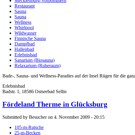
Mecklenburg-Vorpommern
Restaurant
Sauna
Sauna
Wellness
Whirlpool
Wildwasser
Finnische Sauna
Dampfbad
Hallenbad
Erlebnisbad
Sanarium (Biosauna)
Relaxarium (Ruheraum)
Bade-, Sauna- und Wellness-Paradies auf der Insel Rügen für die ganz
Erlebnisbad
Badstr. 1, 18586 Ostseebad Sellin
Fördeland Therme in Glücksburg
Submitted by Besucher on 4. November 2009 - 20:15
105-m-Rutsche
25-m-Becken