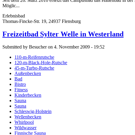
Seit dem 26. März 2010 ersetzt das Campusbad das Hallenbad in der
Möglic...
Erlebnisbad
Thomas-Fincke-Str. 19, 24937 Flensburg
Freizeitbad Sylter Welle in Westerland
Submitted by Besucher on 4. November 2009 - 19:52
110-m-Reifenrutsche
120-m-Black-Hole-Rutsche
45-m-Turbo-Rutsche
Außenbecken
Bad
Bistro
Fitness
Kinderbecken
Sauna
Sauna
Schleswig-Holstein
Wellenbecken
Whirlpool
Wildwasser
Finnische Sauna