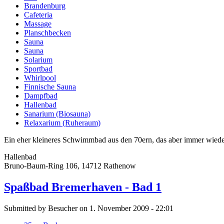
Brandenburg
Cafeteria
Massage
Planschbecken
Sauna
Sauna
Solarium
Sportbad
Whirlpool
Finnische Sauna
Dampfbad
Hallenbad
Sanarium (Biosauna)
Relaxarium (Ruheraum)
Ein eher kleineres Schwimmbad aus den 70ern, das aber immer wieder ma
Hallenbad
Bruno-Baum-Ring 106, 14712 Rathenow
Spaßbad Bremerhaven - Bad 1
Submitted by Besucher on 1. November 2009 - 22:01