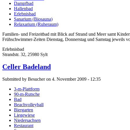
Dampfbad
Hallenbad
Erlebnisbad
Sanarium (Biosauna)
Relaxarium (Ruheraum)
Familien- und Freizeitbad mit Blick auf Strand und Meer samt Kind
Frühschwimmer-Zeiten Dienstag, Donnerstag und Samstag jeweils von
Erlebnisbad
Strandstr. 32, 25980 Sylt
Celler Badeland
Submitted by Besucher on 4. November 2009 - 12:35
3-m-Plattform
90-m-Rutsche
Bad
Beachvolleyball
Biergarten
Liegewiese
Niedersachsen
Restaurant