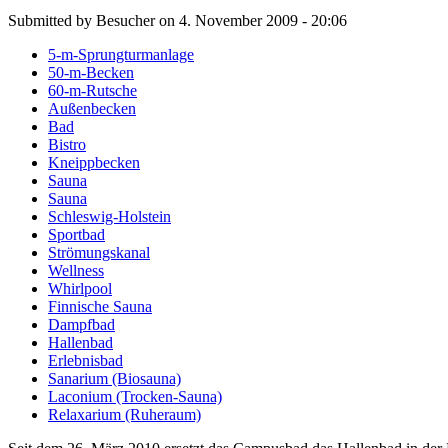
Submitted by Besucher on 4. November 2009 - 20:06
5-m-Sprungturmanlage
50-m-Becken
60-m-Rutsche
Außenbecken
Bad
Bistro
Kneippbecken
Sauna
Sauna
Schleswig-Holstein
Sportbad
Strömungskanal
Wellness
Whirlpool
Finnische Sauna
Dampfbad
Hallenbad
Erlebnisbad
Sanarium (Biosauna)
Laconium (Trocken-Sauna)
Relaxarium (Ruheraum)