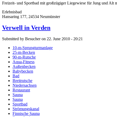
Freizeit- und Sportbad mit großzügiger Liegewiese für Jung und Alt m
Erlebnisbad
Hansaring 177, 24534 Neumünster
Verwell in Verden
Submitted by Besucher on 22. June 2010 - 20:21
10-m-Sprungturmanlage
25-m-Becken
90-m-Rutsche
Aqua-Fitness
Außenbecken
Babybecken
Bad
Breitrutsche
Niedersachsen
Restaurant
Sauna
Sauna
Sportbad
Strömungskanal
Finnische Sauna