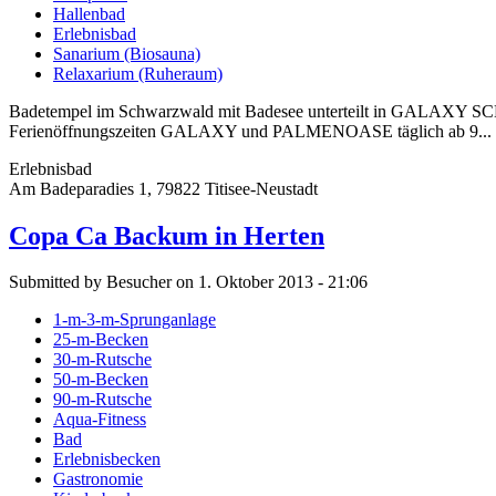
Hallenbad
Erlebnisbad
Sanarium (Biosauna)
Relaxarium (Ruheraum)
Badetempel im Schwarzwald mit Badesee unterteilt in GALA
Ferienöffnungszeiten GALAXY und PALMENOASE täglich ab 9...
Erlebnisbad
Am Badeparadies 1, 79822 Titisee-Neustadt
Copa Ca Backum in Herten
Submitted by Besucher on 1. Oktober 2013 - 21:06
1-m-3-m-Sprunganlage
25-m-Becken
30-m-Rutsche
50-m-Becken
90-m-Rutsche
Aqua-Fitness
Bad
Erlebnisbecken
Gastronomie