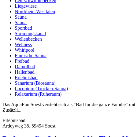
Lehrschwimmbecken
Liegewiese
Nordrhein-Westfalen
Sauna
Sauna
Sportbad
Strömungskanal
Wellenbecken
Wellness
Whirlpool
Finnische Sauna
Freibad
Dampfbad
Hallenbad
Erlebnisbad
Sanarium (Biosauna)
Laconium (Trocken-Sauna)
Relaxarium (Ruheraum)
Das AquaFun Soest versteht sich als "Bad für die ganze Familie" mit
Zusätzli...
Erlebnisbad
Ardeyweg 35, 59494 Soest