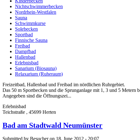
Kinderbecken
Nichtschwimmerbecken
Nordrhein-Westfalen
Sauna
Schwimmkurse
Solebecken
Sportbad
Finnische Sauna
Freibad
Dampfbad
Hallenbad
Erlebnisbad
Sanarium (Biosauna)
Relaxarium (Ruheraum)
Freizeitbad, Hallenbad und Freibad im nördlichen Ruhrgebiet.
Das 50 m Sportbecken und die Sprunganlage mit 1, 3 und 5 Metern be
Angegeben sind die Öffnungszei...
Erlebnisbad
Teichstraße , 45699 Herten
Bad am Stadtwald Neumünster
Submitted by Besucher on 18. June 2012 - 20:07