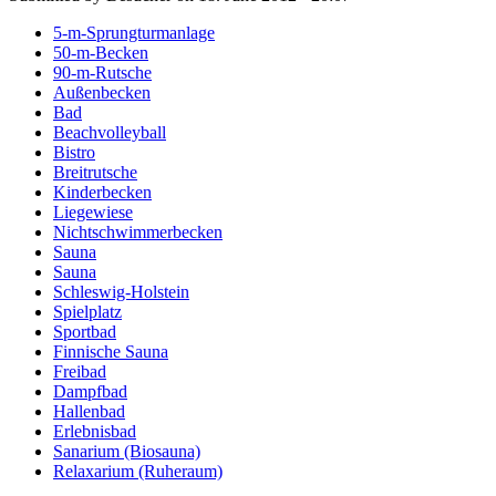
5-m-Sprungturmanlage
50-m-Becken
90-m-Rutsche
Außenbecken
Bad
Beachvolleyball
Bistro
Breitrutsche
Kinderbecken
Liegewiese
Nichtschwimmerbecken
Sauna
Sauna
Schleswig-Holstein
Spielplatz
Sportbad
Finnische Sauna
Freibad
Dampfbad
Hallenbad
Erlebnisbad
Sanarium (Biosauna)
Relaxarium (Ruheraum)