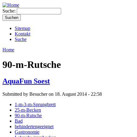
Suche:
Sitemap
Kontakt
Suche
Home
90-m-Rutsche
AquaFun Soest
Submitted by Besucher on 18. August 2014 - 22:58
1-m-3-m-Sprungbrett
25-m-Becken
90-m-Rutsche
Bad
behindertengeeignet
Gastronomie