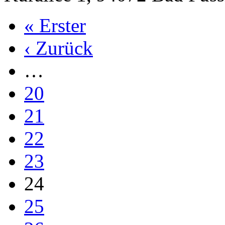
« Erster
‹ Zurück
…
20
21
22
23
24
25