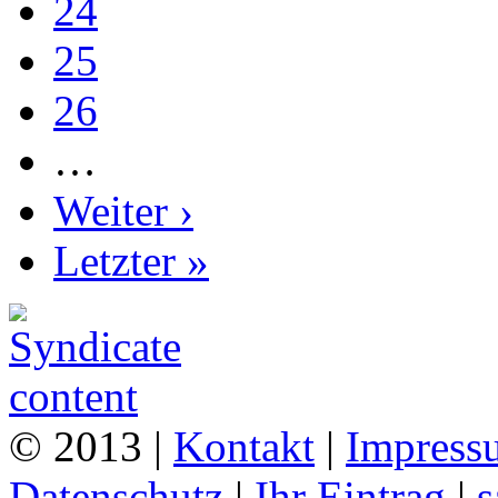
24
25
26
…
Weiter ›
Letzter »
© 2013 |
Kontakt
|
Impress
Datenschutz
|
Ihr Eintrag
|
s