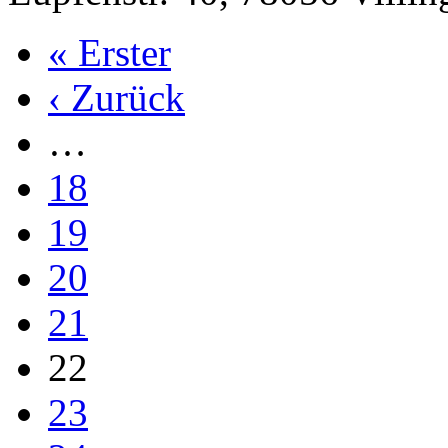
« Erster
‹ Zurück
…
18
19
20
21
22
23