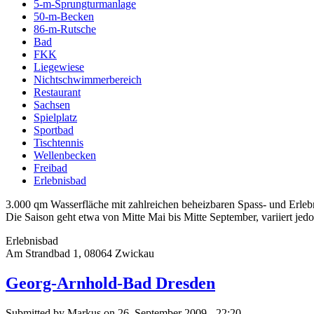
5-m-Sprungturmanlage
50-m-Becken
86-m-Rutsche
Bad
FKK
Liegewiese
Nichtschwimmerbereich
Restaurant
Sachsen
Spielplatz
Sportbad
Tischtennis
Wellenbecken
Freibad
Erlebnisbad
3.000 qm Wasserfläche mit zahlreichen beheizbaren Spass- und Erle
Die Saison geht etwa von Mitte Mai bis Mitte September, variiert jedo
Erlebnisbad
Am Strandbad 1, 08064 Zwickau
Georg-Arnhold-Bad Dresden
Submitted by Markus on 26. September 2009 - 22:20