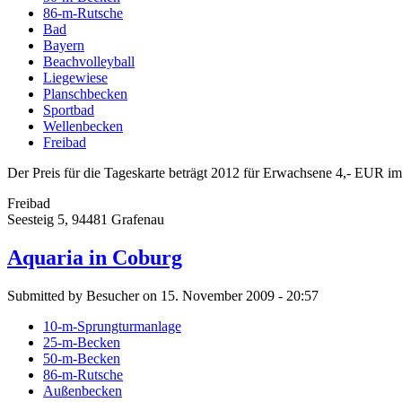
86-m-Rutsche
Bad
Bayern
Beachvolleyball
Liegewiese
Planschbecken
Sportbad
Wellenbecken
Freibad
Der Preis für die Tageskarte beträgt 2012 für Erwachsene 4,- EUR 
Freibad
Seesteig 5, 94481 Grafenau
Aquaria in Coburg
Submitted by Besucher on 15. November 2009 - 20:57
10-m-Sprungturmanlage
25-m-Becken
50-m-Becken
86-m-Rutsche
Außenbecken