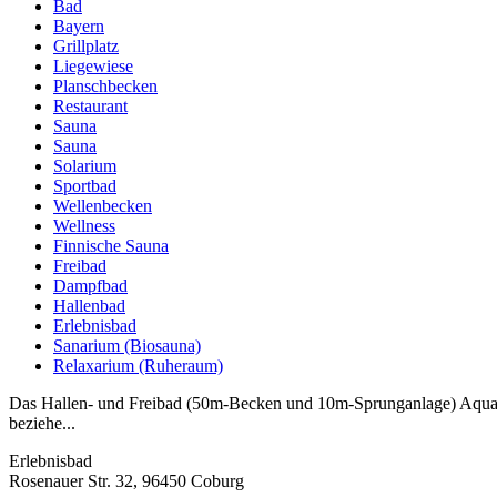
Bad
Bayern
Grillplatz
Liegewiese
Planschbecken
Restaurant
Sauna
Sauna
Solarium
Sportbad
Wellenbecken
Wellness
Finnische Sauna
Freibad
Dampfbad
Hallenbad
Erlebnisbad
Sanarium (Biosauna)
Relaxarium (Ruheraum)
Das Hallen- und Freibad (50m-Becken und 10m-Sprunganlage) Aquaria
beziehe...
Erlebnisbad
Rosenauer Str. 32, 96450 Coburg