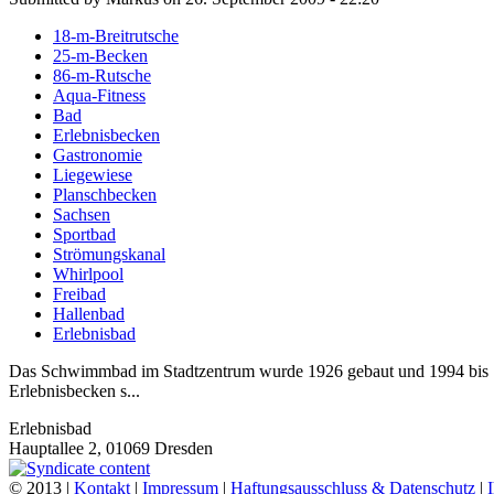
18-m-Breitrutsche
25-m-Becken
86-m-Rutsche
Aqua-Fitness
Bad
Erlebnisbecken
Gastronomie
Liegewiese
Planschbecken
Sachsen
Sportbad
Strömungskanal
Whirlpool
Freibad
Hallenbad
Erlebnisbad
Das Schwimmbad im Stadtzentrum wurde 1926 gebaut und 1994 bis 19
Erlebnisbecken s...
Erlebnisbad
Hauptallee 2, 01069 Dresden
© 2013 |
Kontakt
|
Impressum
|
Haftungsausschluss & Datenschutz
|