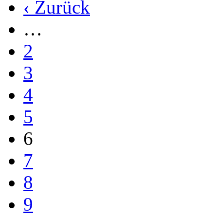
‹ Zurück
…
2
3
4
5
6
7
8
9