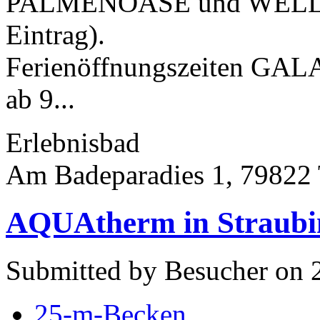
PALMENOASE und WELLN
Eintrag).
Ferienöffnungszeiten G
ab 9...
Erlebnisbad
Am Badeparadies 1, 79822 
AQUAtherm in Straubi
Submitted by Besucher on 
25-m-Becken