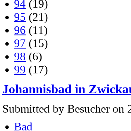
94
(19)
95
(21)
96
(11)
97
(15)
98
(6)
99
(17)
Johannisbad in Zwicka
Submitted by Besucher on 2
Bad