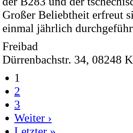
der B283 und der tschechis
Großer Beliebtheit erfreut s
einmal jährlich durchgeführ
Freibad
Dürrenbachstr. 34, 08248 K
1
2
3
Weiter ›
Letzter »