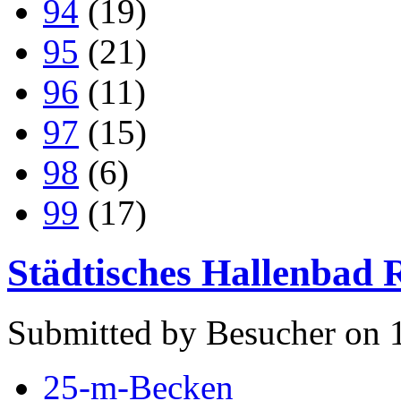
94
(19)
95
(21)
96
(11)
97
(15)
98
(6)
99
(17)
Städtisches Hallenbad
Submitted by Besucher on 
25-m-Becken