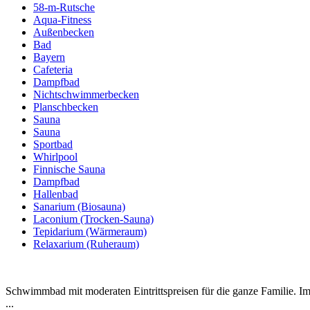
58-m-Rutsche
Aqua-Fitness
Außenbecken
Bad
Bayern
Cafeteria
Dampfbad
Nichtschwimmerbecken
Planschbecken
Sauna
Sauna
Sportbad
Whirlpool
Finnische Sauna
Dampfbad
Hallenbad
Sanarium (Biosauna)
Laconium (Trocken-Sauna)
Tepidarium (Wärmeraum)
Relaxarium (Ruheraum)
Schwimmbad mit moderaten Eintrittspreisen für die ganze Familie. I
...