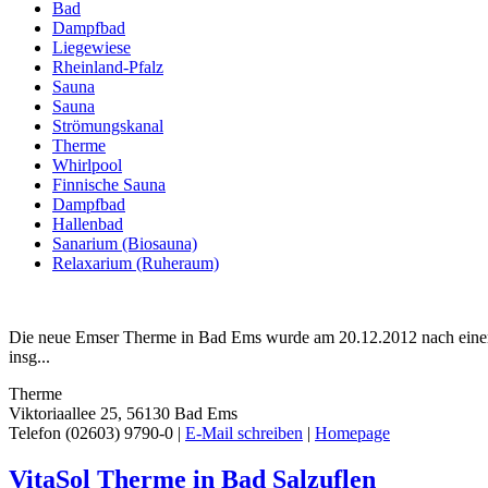
Bad
Dampfbad
Liegewiese
Rheinland-Pfalz
Sauna
Sauna
Strömungskanal
Therme
Whirlpool
Finnische Sauna
Dampfbad
Hallenbad
Sanarium (Biosauna)
Relaxarium (Ruheraum)
Die neue Emser Therme in Bad Ems wurde am 20.12.2012 nach einer z
insg...
Therme
Viktoriaallee 25, 56130 Bad Ems
Telefon (02603) 9790-0 |
E-Mail schreiben
|
Homepage
VitaSol Therme in Bad Salzuflen