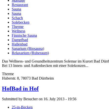
Massage
Restaurant
Sauna
Sauna
Schach
Solebecken
Therme
Wellness
Finnische Sauna
Dampfbad
Hallenbad
Sanarium (Biosauna)
Relaxarium (Ruheraum)
Das Wellness- und Gesundheitszentrum Solemar im Kurort Bad Dürrh
Bei 13 Innen- und Außenbecken mit einer Solekonzen...
Therme
Huberstr. 8, 78073 Bad Dürrheim
HofBad in Hof
Submitted by Besucher on 16. July 2013 - 19:56
25-m-Becken