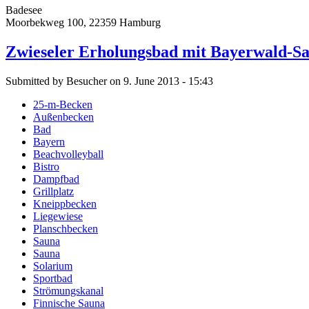
Badesee
Moorbekweg 100, 22359 Hamburg
Zwieseler Erholungsbad mit Bayerwald-Sa
Submitted by Besucher on 9. June 2013 - 15:43
25-m-Becken
Außenbecken
Bad
Bayern
Beachvolleyball
Bistro
Dampfbad
Grillplatz
Kneippbecken
Liegewiese
Planschbecken
Sauna
Sauna
Solarium
Sportbad
Strömungskanal
Finnische Sauna