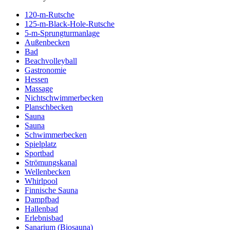
120-m-Rutsche
125-m-Black-Hole-Rutsche
5-m-Sprungturmanlage
Außenbecken
Bad
Beachvolleyball
Gastronomie
Hessen
Massage
Nichtschwimmerbecken
Planschbecken
Sauna
Sauna
Schwimmerbecken
Spielplatz
Sportbad
Strömungskanal
Wellenbecken
Whirlpool
Finnische Sauna
Dampfbad
Hallenbad
Erlebnisbad
Sanarium (Biosauna)