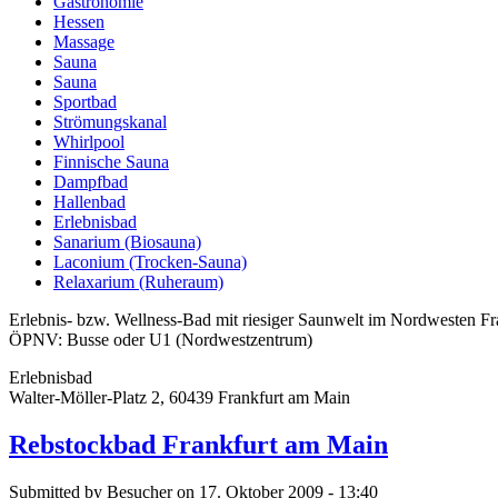
Gastronomie
Hessen
Massage
Sauna
Sauna
Sportbad
Strömungskanal
Whirlpool
Finnische Sauna
Dampfbad
Hallenbad
Erlebnisbad
Sanarium (Biosauna)
Laconium (Trocken-Sauna)
Relaxarium (Ruheraum)
Erlebnis- bzw. Wellness-Bad mit riesiger Saunwelt im Nordwesten Fr
ÖPNV: Busse oder U1 (Nordwestzentrum)
Erlebnisbad
Walter-Möller-Platz 2, 60439 Frankfurt am Main
Rebstockbad Frankfurt am Main
Submitted by Besucher on 17. Oktober 2009 - 13:40