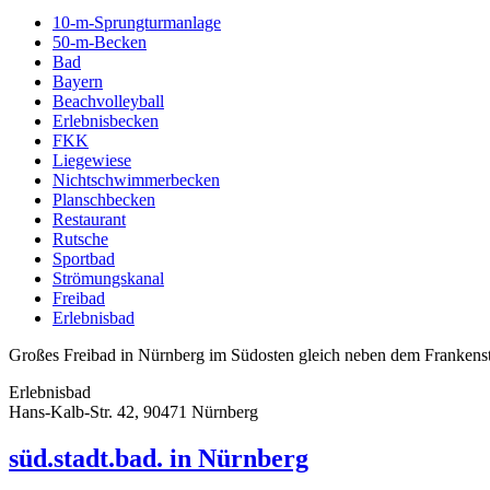
10-m-Sprungturmanlage
50-m-Becken
Bad
Bayern
Beachvolleyball
Erlebnisbecken
FKK
Liegewiese
Nichtschwimmerbecken
Planschbecken
Restaurant
Rutsche
Sportbad
Strömungskanal
Freibad
Erlebnisbad
Großes Freibad in Nürnberg im Südosten gleich neben dem Frankenstad
Erlebnisbad
Hans-Kalb-Str. 42, 90471 Nürnberg
süd.stadt.bad. in Nürnberg