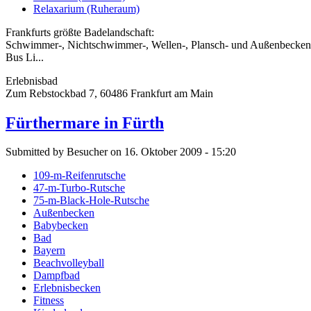
Relaxarium (Ruheraum)
Frankfurts größte Badelandschaft:
Schwimmer-, Nichtschwimmer-, Wellen-, Plansch- und Außenbecken, 
Bus Li...
Erlebnisbad
Zum Rebstockbad 7, 60486 Frankfurt am Main
Fürthermare in Fürth
Submitted by Besucher on 16. Oktober 2009 - 15:20
109-m-Reifenrutsche
47-m-Turbo-Rutsche
75-m-Black-Hole-Rutsche
Außenbecken
Babybecken
Bad
Bayern
Beachvolleyball
Dampfbad
Erlebnisbecken
Fitness