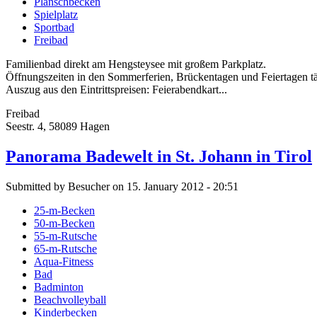
Planschbecken
Spielplatz
Sportbad
Freibad
Familienbad direkt am Hengsteysee mit großem Parkplatz.
Öffnungszeiten in den Sommerferien, Brückentagen und Feiertagen tä
Auszug aus den Eintrittspreisen: Feierabendkart...
Freibad
Seestr. 4, 58089 Hagen
Panorama Badewelt in St. Johann in Tirol
Submitted by Besucher on 15. January 2012 - 20:51
25-m-Becken
50-m-Becken
55-m-Rutsche
65-m-Rutsche
Aqua-Fitness
Bad
Badminton
Beachvolleyball
Kinderbecken