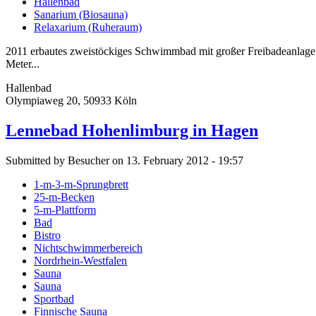
Hallenbad
Sanarium (Biosauna)
Relaxarium (Ruheraum)
2011 erbautes zweistöckiges Schwimmbad mit großer Freibadeanlage 
Meter...
Hallenbad
Olympiaweg 20, 50933 Köln
Lennebad Hohenlimburg in Hagen
Submitted by Besucher on 13. February 2012 - 19:57
1-m-3-m-Sprungbrett
25-m-Becken
5-m-Plattform
Bad
Bistro
Nichtschwimmerbereich
Nordrhein-Westfalen
Sauna
Sauna
Sportbad
Finnische Sauna