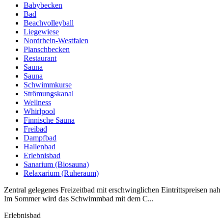
Babybecken
Bad
Beachvolleyball
Liegewiese
Nordrhein-Westfalen
Planschbecken
Restaurant
Sauna
Sauna
Schwimmkurse
Strömungskanal
Wellness
Whirlpool
Finnische Sauna
Freibad
Dampfbad
Hallenbad
Erlebnisbad
Sanarium (Biosauna)
Relaxarium (Ruheraum)
Zentral gelegenes Freizeitbad mit erschwinglichen Eintrittspreisen na
Im Sommer wird das Schwimmbad mit dem C...
Erlebnisbad