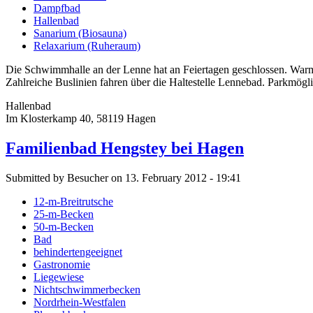
Dampfbad
Hallenbad
Sanarium (Biosauna)
Relaxarium (Ruheraum)
Die Schwimmhalle an der Lenne hat an Feiertagen geschlossen. Warm
Zahlreiche Buslinien fahren über die Haltestelle Lennebad. Parkmögl
Hallenbad
Im Klosterkamp 40, 58119 Hagen
Familienbad Hengstey bei Hagen
Submitted by Besucher on 13. February 2012 - 19:41
12-m-Breitrutsche
25-m-Becken
50-m-Becken
Bad
behindertengeeignet
Gastronomie
Liegewiese
Nichtschwimmerbecken
Nordrhein-Westfalen