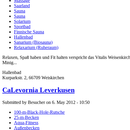
Massage
Saarland
Sauna
Sauna
Solarium
Sportbad
Finnische Sauna
Hallenbad
Sanarium (Biosauna)
Relaxarium (Ruheraum)
Relaxen, Spaß haben und Fit halten verspricht das Vitalis Weisenki
Minig...
Hallenbad
Kurparkstr. 2, 66709 Weiskirchen
CaLevornia Leverkusen
Submitted by Besucher on 6. May 2012 - 10:50
100-m-Black-Hole-Rutsche
25-m-Becken
Aqua-Fitness
Außenbecken