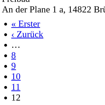
An der Plane 1 a, 14822 Br
« Erster
‹ Zurück
…
8
9
10
11
12