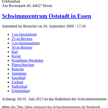
Erlebnisbad
Am Revierpark 40, 44627 Herne
Schwimmzentrum Oststadt in Essen
Submitted by Besucher on 20. September 2009 - 17:16
1-m-Sprungbrett
25-m-Becken
3-m-Sprunganlage
50-m-Becken
Bad
Kiosk
Nordrhein-Westfalen
Planschbecken
Rutsche
Spielplatz
Sportbad
Freibad
Hallenbad
Erlebnisbad
Achtung: Ab 01. Juni 2013 ist das Hallenbad des Schwimmzentrums we
Mitte der 70er Jahre entstand das Schwimmzentrum im Stadtsteil ...