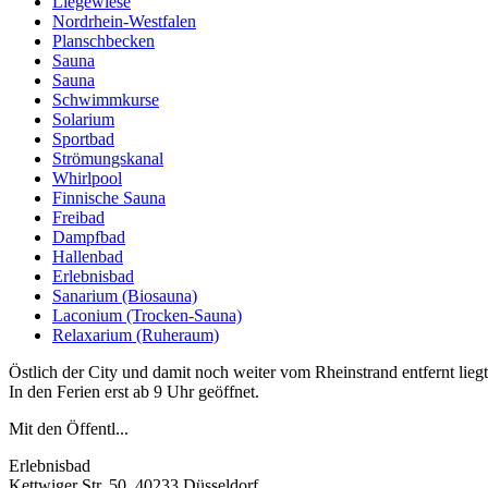
Liegewiese
Nordrhein-Westfalen
Planschbecken
Sauna
Sauna
Schwimmkurse
Solarium
Sportbad
Strömungskanal
Whirlpool
Finnische Sauna
Freibad
Dampfbad
Hallenbad
Erlebnisbad
Sanarium (Biosauna)
Laconium (Trocken-Sauna)
Relaxarium (Ruheraum)
Östlich der City und damit noch weiter vom Rheinstrand entfernt liegt
In den Ferien erst ab 9 Uhr geöffnet.
Mit den Öffentl...
Erlebnisbad
Kettwiger Str. 50, 40233 Düsseldorf