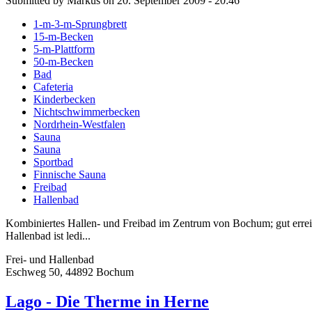
Submitted by Markus on 20. September 2009 - 20:46
1-m-3-m-Sprungbrett
15-m-Becken
5-m-Plattform
50-m-Becken
Bad
Cafeteria
Kinderbecken
Nichtschwimmerbecken
Nordrhein-Westfalen
Sauna
Sauna
Sportbad
Finnische Sauna
Freibad
Hallenbad
Kombiniertes Hallen- und Freibad im Zentrum von Bochum; gut err
Hallenbad ist ledi...
Frei- und Hallenbad
Eschweg 50, 44892 Bochum
Lago - Die Therme in Herne