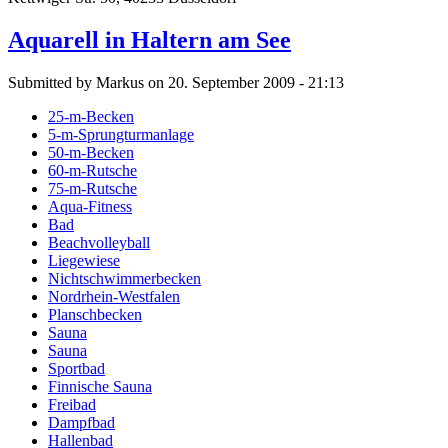
Aquarell in Haltern am See
Submitted by Markus on 20. September 2009 - 21:13
25-m-Becken
5-m-Sprungturmanlage
50-m-Becken
60-m-Rutsche
75-m-Rutsche
Aqua-Fitness
Bad
Beachvolleyball
Liegewiese
Nichtschwimmerbecken
Nordrhein-Westfalen
Planschbecken
Sauna
Sauna
Sportbad
Finnische Sauna
Freibad
Dampfbad
Hallenbad