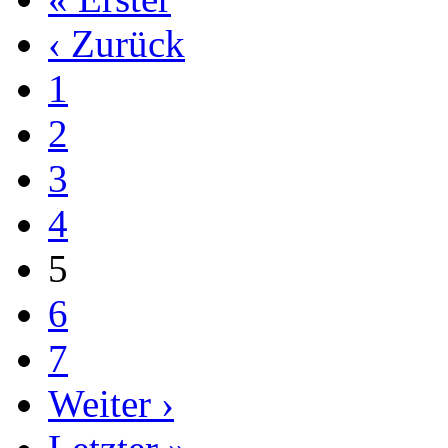
‹ Zurück
1
2
3
4
5
6
7
Weiter ›