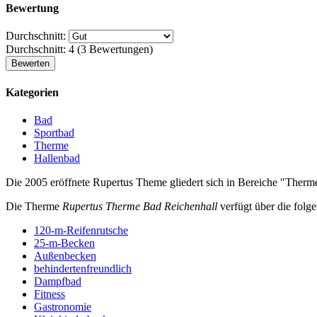
Bewertung
Durchschnitt:
Durchschnitt:
4
(
3
Bewertungen)
Kategorien
Bad
Sportbad
Therme
Hallenbad
Die 2005 eröffnete Rupertus Theme gliedert sich in Bereiche "Therm
Die Therme
Rupertus Therme Bad Reichenhall
verfügt über die folg
120-m-Reifenrutsche
25-m-Becken
Außenbecken
behindertenfreundlich
Dampfbad
Fitness
Gastronomie