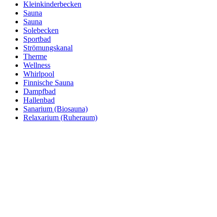
Kleinkinderbecken
Sauna
Sauna
Solebecken
Sportbad
Strömungskanal
Therme
Wellness
Whirlpool
Finnische Sauna
Dampfbad
Hallenbad
Sanarium (Biosauna)
Relaxarium (Ruheraum)