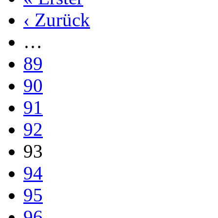
‹ Zurück
…
89
90
91
92
93
94
95
96