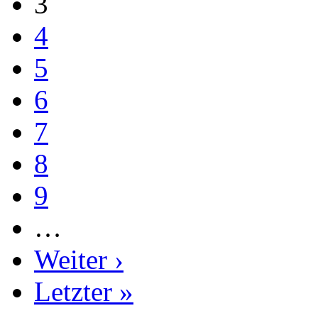
3
4
5
6
7
8
9
…
Weiter ›
Letzter »