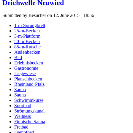
Deichwelle Neuwied
Submitted by Besucher on 12. June 2015 - 18:56
1-m-Sprungbrett
25-m-Becken
3-m-Plattform
50-m-Becken
85-m-Rutsche
Außenbecken
Bad
Erlebnisbecken
Gastronomie
Liegewiese
Planschbecken
Rheinland-Pfalz
Sauna
Sauna
Schwimmkurse
Sportbad
Strömungskanal
Wellness
Finnische Sauna
Freibad
Dampfbad