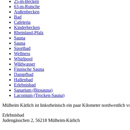
25-m-Becken
63-m-Rutsche
Außenbecken
Bad
Cafeteria
Kinderbecken
Rheinland-Pfalz
Sauna
Sauna
Sportbad
Wellness
Whirlpool
Wildwasser
Finnische Sauna
Dampfbad
Hallenbad
Erlebnisbad
Sanarium (Biosauna)
Laconium (Trocken-Sauna)
Mülheim Kärlich ist linksrheinisch ein paar Kilometer nordwestlich v
Erlebnisbad
Judengässchen 2, 56218 Mülheim-Kärlich