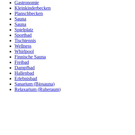
Gastronomie
Kleinkinderbecken
Planschbecken
Sauna
Sauna
Spielplatz
Sportbad
Tischtennis
Wellness
Whirlpool
Finnische Sauna
Freibad
Dampfbad
Hallenbad
Erlebnisbad
Sanarium (Biosauna)
Relaxarium (Ruheraum)