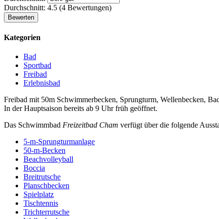
Durchschnitt:
4.5
(
4
Bewertungen)
Kategorien
Bad
Sportbad
Freibad
Erlebnisbad
Freibad mit 50m Schwimmerbecken, Sprungturm, Wellenbecken, Ba
In der Hauptsaison bereits ab 9 Uhr früh geöffnet.
Das Schwimmbad
Freizeitbad Cham
verfügt über die folgende Ausst
5-m-Sprungturmanlage
50-m-Becken
Beachvolleyball
Boccia
Breitrutsche
Planschbecken
Spielplatz
Tischtennis
Trichterrutsche