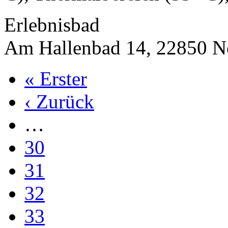
Erlebnisbad
Am Hallenbad 14, 22850 No
« Erster
‹ Zurück
…
30
31
32
33