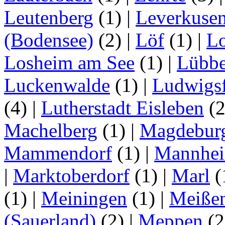
Leutenberg
(1)
|
Leverkuse
(Bodensee)
(2)
|
Löf
(1)
|
Lo
Losheim am See
(1)
|
Lübb
Luckenwalde
(1)
|
Ludwigsf
(4)
|
Lutherstadt Eisleben
(
Machelberg
(1)
|
Magdebur
Mammendorf
(1)
|
Mannhe
|
Marktoberdorf
(1)
|
Marl
(
(1)
|
Meiningen
(1)
|
Meiße
(Sauerland)
(2)
|
Meppen
(2