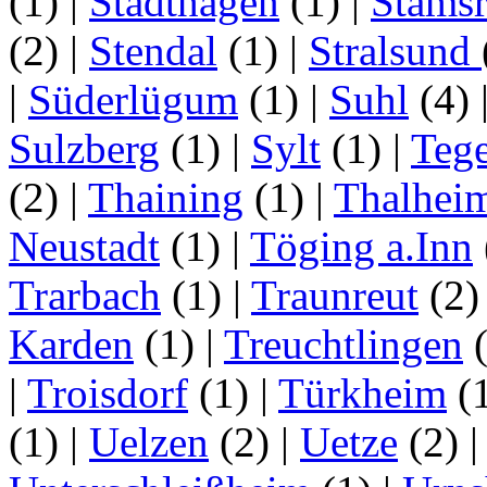
(1)
|
Stadthagen
(1)
|
Stamsr
(2)
|
Stendal
(1)
|
Stralsund
|
Süderlügum
(1)
|
Suhl
(4)
Sulzberg
(1)
|
Sylt
(1)
|
Tege
(2)
|
Thaining
(1)
|
Thalhei
Neustadt
(1)
|
Töging a.Inn
Trarbach
(1)
|
Traunreut
(2
Karden
(1)
|
Treuchtlingen
(
|
Troisdorf
(1)
|
Türkheim
(
(1)
|
Uelzen
(2)
|
Uetze
(2)