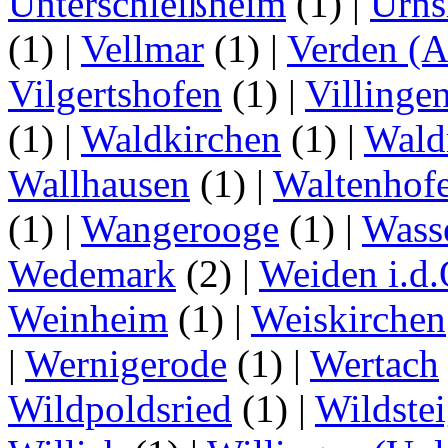
Unterschleißheim
(1)
|
Urns
(1)
|
Vellmar
(1)
|
Verden (A
Vilgertshofen
(1)
|
Villinge
(1)
|
Waldkirchen
(1)
|
Wald
Wallhausen
(1)
|
Waltenhof
(1)
|
Wangerooge
(1)
|
Wass
Wedemark
(2)
|
Weiden i.d.
Weinheim
(1)
|
Weiskirchen
|
Wernigerode
(1)
|
Wertach
Wildpoldsried
(1)
|
Wildste