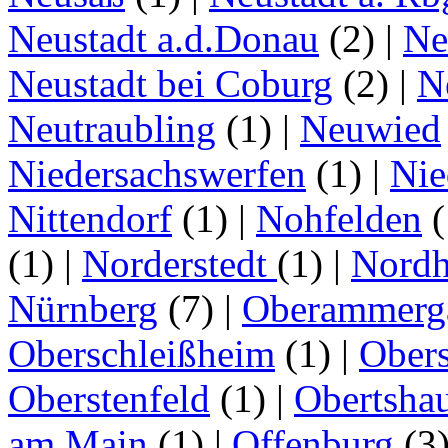
Neustadt a.d.Donau
(2)
|
Ne
Neustadt bei Coburg
(2)
|
N
Neutraubling
(1)
|
Neuwied
Niedersachswerfen
(1)
|
Nie
Nittendorf
(1)
|
Nohfelden
(
(1)
|
Norderstedt
(1)
|
Nordh
Nürnberg
(7)
|
Oberammerg
Oberschleißheim
(1)
|
Obers
Oberstenfeld
(1)
|
Obertsha
am Main
(1)
|
Offenburg
(3