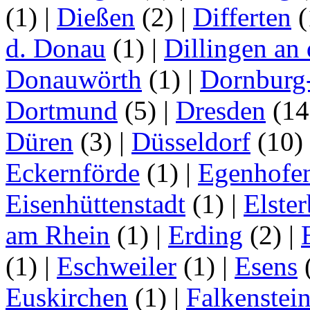
(1)
|
Dießen
(2)
|
Differten
(
d. Donau
(1)
|
Dillingen an
Donauwörth
(1)
|
Dornburg
Dortmund
(5)
|
Dresden
(1
Düren
(3)
|
Düsseldorf
(10)
Eckernförde
(1)
|
Egenhofe
Eisenhüttenstadt
(1)
|
Elster
am Rhein
(1)
|
Erding
(2)
|
(1)
|
Eschweiler
(1)
|
Esens
Euskirchen
(1)
|
Falkenstei