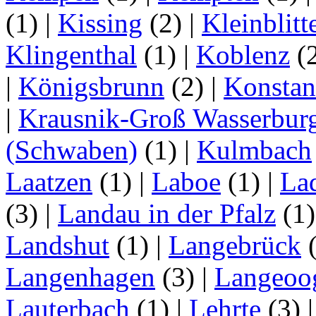
(1)
|
Kissing
(2)
|
Kleinblitt
Klingenthal
(1)
|
Koblenz
(
|
Königsbrunn
(2)
|
Konstan
|
Krausnik-Groß Wasserbur
(Schwaben)
(1)
|
Kulmbach
Laatzen
(1)
|
Laboe
(1)
|
La
(3)
|
Landau in der Pfalz
(1
Landshut
(1)
|
Langebrück
Langenhagen
(3)
|
Langeoo
Lauterbach
(1)
|
Lehrte
(3)