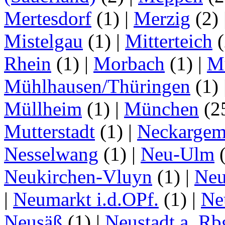
Mertesdorf
(1)
|
Merzig
(2)
Mistelgau
(1)
|
Mitterteich
(
Rhein
(1)
|
Morbach
(1)
|
M
Mühlhausen/Thüringen
(1)
Müllheim
(1)
|
München
(2
Mutterstadt
(1)
|
Neckarge
Nesselwang
(1)
|
Neu-Ulm
Neukirchen-Vluyn
(1)
|
Ne
|
Neumarkt i.d.OPf.
(1)
|
Ne
Neusäß
(1)
|
Neustadt a. Rb